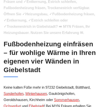
Fräsen und ✓Entkernung, Estrich schleifen,
Fußbodenheizung fräsen, Trockenestrich verfügbar.
Öffnen Sie ✓Heizungsbau, ✓Fußbodenheizung fräsen,
✓Entkernung, ✓Estrich schleifen oder
✓Trockenestrich in Giebelstadt? ➡️ MYN Fräsen, Ihr
Heizungsbauer. Nutzen Sie unsere Erfahrung ✉.
Fußbodenheizung einfräsen
– für wohlige Wärme in Ihren
eigenen vier Wänden in
Giebelstadt
Keine kalten Füße mehr in 97232 Giebelstadt, Büttthard,
Sonderhofen
,
Winterhausen
, Gaukönigshofen,
Geroldshausen, Kirchheim oder
Sommerhausen
,
Ochsenfurt
und
Eibelstadt
! Bei MYN Fräsen erhalten Sie