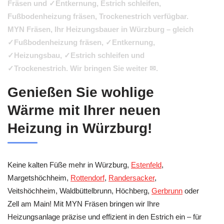
Fräsen und ✓Entkernung, Estrich schleifen,
Fußbodenheizung fräsen, Trockenestrich verfügbar.
MYN Fräsen, Ihr Heizungsbauer in Würzburg – gleich
✓Fußbodenheizung fräsen, ✓Entkernung,
✓Heizungsbau, ✓Estrich schleifen und
✓Trockenestrich. Wir bringen Sie weiter ✉.
Genießen Sie wohlige
Wärme mit Ihrer neuen
Heizung in Würzburg!
Keine kalten Füße mehr in Würzburg,
Estenfeld
,
Margetshöchheim,
Rottendorf
,
Randersacker
,
Veitshöchheim, Waldbüttelbrunn, Höchberg,
Gerbrunn
oder
Zell am Main! Mit MYN Fräsen bringen wir Ihre
Heizungsanlage präzise und effizient in den Estrich ein – für