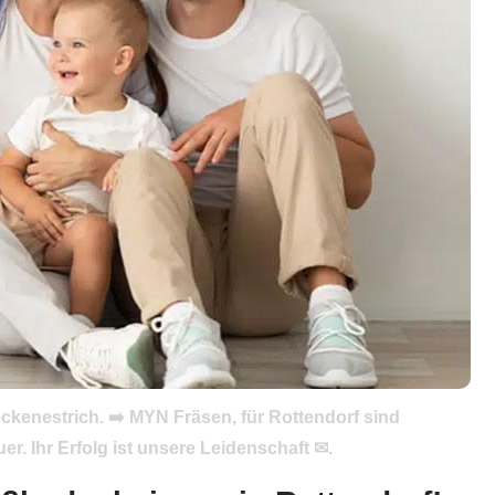
kenestrich. ➡️ MYN Fräsen, für Rottendorf sind
 Ihr Erfolg ist unsere Leidenschaft ✉.