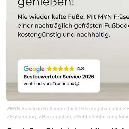
↗️MYN Fräsen in Rottendorf bietet Heizungsbau oder ✓Es
✓Entkernung, ✓Heizungsbau, ✓Fußbodenheizung fräsen, ✓