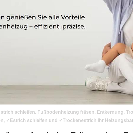
trich schleifen, Fußbodenheizung fräsen, Entkernung, Troc
Estrich schleifen und ✓Trockenestrich Ihr Heizungsbauer.