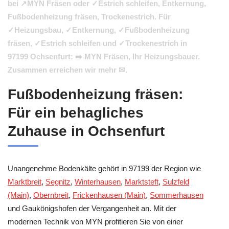
bei ↗️MYN Fräsen oder ✓Estrich schleifen, Entkernung,
Fußbodenheizung fräsen, Trockenestrich. Für
✓Heizungsbau, ✓Entkernung, ✓Fußbodenheizung
fräsen, ✓Estrich schleifen und ✓Trockenestrich in
97199 Ochsenfurt: ➡️ MYN Fräsen, Ihr Heizungsbauer.
Zusammen erreichen wir mehr ✉.
Fußbodenheizung fräsen:
Für ein behagliches
Zuhause in Ochsenfurt
Unangenehme Bodenkälte gehört in 97199 der Region wie
Marktbreit
,
Segnitz
,
Winterhausen
,
Marktsteft
,
Sulzfeld
(Main)
,
Obernbreit
,
Frickenhausen (Main)
,
Sommerhausen
und Gaukönigshofen der Vergangenheit an. Mit der
modernen Technik von MYN profitieren Sie von einer