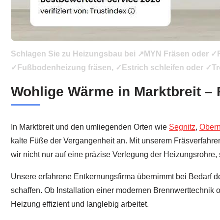
Schlagen Sie zu Heizungsbau bei ↗️MYN Fräsen oder ✓F
✓Fußbodenheizung fräsen, ✓Estrich schleifen oder ✓Tro
Wohlige Wärme in Marktbreit – 
In Marktbreit und den umliegenden Orten wie
Segnitz
,
Obern
kalte Füße der Vergangenheit an. Mit unserem Fräsverfahre
wir nicht nur auf eine präzise Verlegung der Heizungsrohr
Unsere erfahrene Entkernungsfirma übernimmt bei Bedarf de
schaffen. Ob Installation einer modernen Brennwerttechnik o
Heizung effizient und langlebig arbeitet.