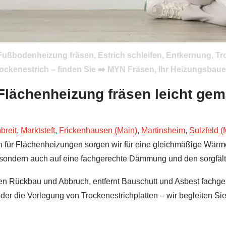
ußbodenheizung fräsen, Estrich schleifen, Entkernung, T
ckenestrich – finden Sie ➡️ MYN Fräsen, Ihr Heizungsbauer
Flächenheizung fräsen leicht ge
breit
,
Marktsteft
,
Frickenhausen (Main)
,
Martinsheim
,
Sulzfeld (
n für Flächenheizungen sorgen wir für eine gleichmäßige Wärme
e, sondern auch auf eine fachgerechte Dämmung und den sorgfäl
n Rückbau und Abbruch, entfernt Bauschutt und Asbest fachger
der die Verlegung von Trockenestrichplatten – wir begleiten Si