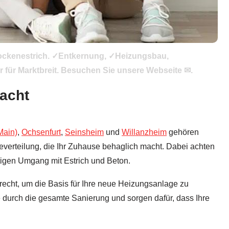
rockenestrich. ✓Entkernung, ✓Heizungsbau,
 für Marktbreit. Besuchen Sie unsere Webseite ✉.
macht
Main)
,
Ochsenfurt
,
Seinsheim
und
Willanzheim
gehören
verteilung, die Ihr Zuhause behaglich macht. Dabei achten
tigen Umgang mit Estrich und Beton.
echt, um die Basis für Ihre neue Heizungsanlage zu
e durch die gesamte Sanierung und sorgen dafür, dass Ihre