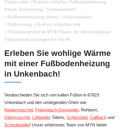
Fräsen oder ✓Estrich schleifen, Fußbodenheizung
fräsen, Entkernung, Trockenestrich.
✓Fußbodenheizung fräsen, ✓Heizungsbau,
✓Entkernung, ✓Estrich schleifen und
✓Trockenestrich? ➡️ MYN Fräsen, Ihr Heizungsbauer.
Passgenaue Lösungen für Sie ✉.
Erleben Sie wohlige Wärme
mit einer Fußbodenheizung
in Unkenbach!
Verabschieden Sie sich von kalten Füßen in 67823
Unkenbach und den umliegenden Orten wie
Niedermoschel
,
Finkenbach-Gersweiler
, Rehborn,
Obermoschel
,
Lettweiler
, Sitters,
Schiersfeld
,
Callbach
und
Schmittweiler
! Unser erfahrenes Team von MYN bietet