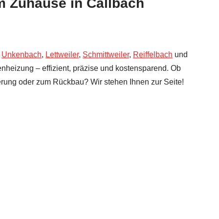
m Zuhause in Callbach
,
Unkenbach
,
Lettweiler
,
Schmittweiler
,
Reiffelbach
und
enheizung – effizient, präzise und kostensparend. Ob
erung oder zum Rückbau? Wir stehen Ihnen zur Seite!