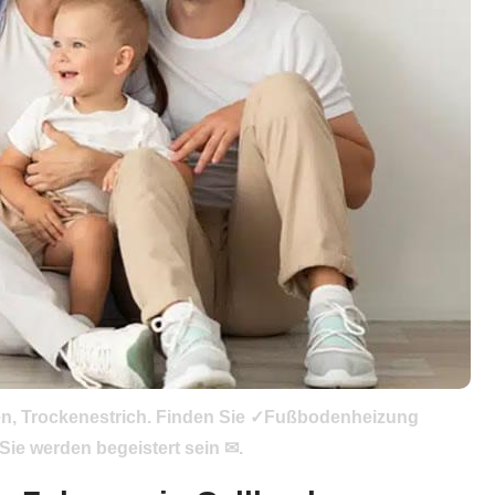
en, Trockenestrich. Finden Sie ✓Fußbodenheizung
ie werden begeistert sein ✉.