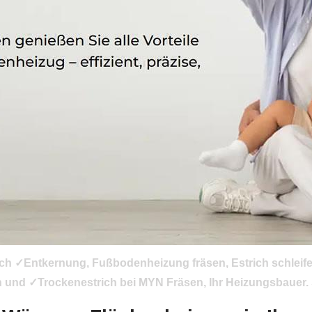
uch ✓Entkernung, Fußbodenheizung fräsen, Estrich schleif
 und ✓Trockenestrich bei MYN Fräsen, Ihr Heizungsbauer. S