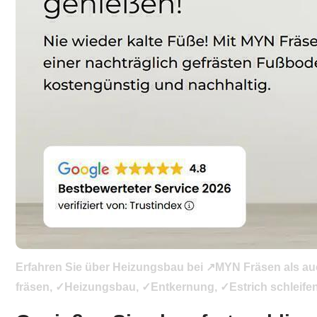
Erfahren Sie über Heizungsbau bei ↗️MYN Fräsen als a
fräsen, ✓Heizungsbau, ✓Entkernung, ✓Estrich schleifen