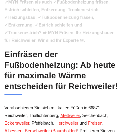
↗️MYN Fräsen als auch ✓Fußbodenheizung fräsen,
Estrich schleifen, Entkernung, Trockenestrich.
✓Heizungsbau, ✓Fußbodenheizung fräsen,
✓Entkernung, ✓Estrich schleifen und
✓Trockenestrich? ➡️ MYN Fräsen, Ihr Heizungsbauer
für Reichweiler. Wir sind Ihr Experte ✉.
Einfräsen der
Fußbodenheizung: Ab heute
für maximale Wärme
entscheiden für Reichweiler!
Verabschieden Sie sich mit kalten Füßen in 66871
Reichweiler, Thallichtenberg,
Mettweiler
, Selchenbach,
Eckersweiler
, Pfeffelbach,
Herchweiler
und
Freisen
,
Albessen
,
Berschweiler (Baumholder)
! Profitieren Sie von