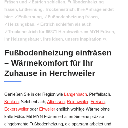
Fräsen und ✓Estrich schleifen, Fußbodenheizung
fräsen, Entkernung, Trockenestrich. Ihre Anfrage endet
hier: ✓Entkernung, ✓Fußbodenheizung fräsen,
✓Heizungsbau, ✓Estrich schleifen als auch
✓Trockenestrich für 66871 Herchweiler. ➡️ MYN Fräsen,
Ihr Heizungsbauer. Ihre Ideen, unsere Inspiration ✉.
Fußbodenheizung einfräsen
– Wärmekomfort für Ihr
Zuhause in Herchweiler
Genießen Sie in der Region wie
Langenbach
, Pfeffelbach,
Konken
, Selchenbach,
Albessen
,
Reichweiler
,
Freisen
,
Eckersweiler
oder
Ehweiler
endlich wohlige Wärme ohne
kalte Füße. Mit MYN Fräsen erhalten Sie eine präzise
eingebrachte Fußbodenheizung, die sparsam arbeitet und