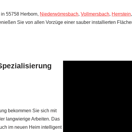
l in 55758 Herborn,
Niederwörresbach
,
Vollmersbach
,
Herrstein
eßen Sie von allen Vorzüge einer sauber installierten Flächenh
pezialisierung
ilung bekommen Sie sich mit
r langwierige Arbeiten. Das
auch im neuen Heim intelligent