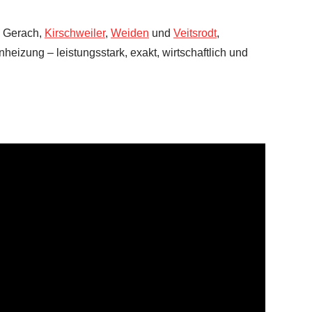
, Gerach,
Kirschweiler
,
Weiden
und
Veitsrodt
,
eizung – leistungsstark, exakt, wirtschaftlich und