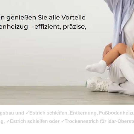
gsbau und ✓Estrich schleifen, Entkernung, Fußbodenheizun
Estrich schleifen oder ✓Trockenestrich für Idar-Oberstein