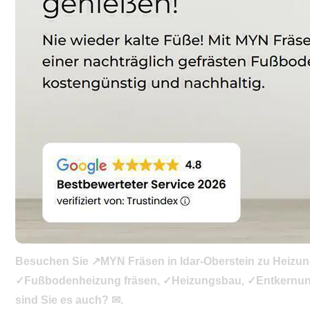
Besuchen Sie ↗️MYN Fräsen in Idar-Oberstein zu Heizun
✓Fußbodenheizung fräsen, ✓Heizungsbau, ✓Entkernung, ✓
sind Sie es auch? ✉.