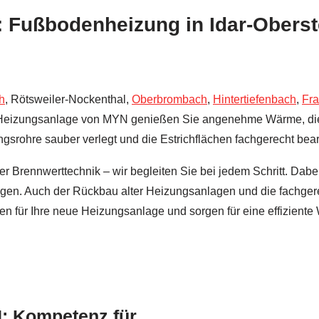
 Fußbodenheizung in Idar-Oberste
h
, Rötsweiler-Nockenthal,
Oberbrombach
,
Hintertiefenbach
,
Fr
n Heizungsanlage von MYN genießen Sie angenehme Wärme, die pr
ngsrohre sauber verlegt und die Estrichflächen fachgerecht bea
 Brennwerttechnik – wir begleiten Sie bei jedem Schritt. Dabe
legen. Auch der Rückbau alter Heizungsanlagen und die fachge
n für Ihre neue Heizungsanlage und sorgen für eine effiziente
: Kompetenz für