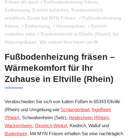
Fräsen als auch ✓Fußbodenheizung fräsen,
Entkernung, Estrich schleifen, Trockenestrich
erhältlich. Direkt bei MYN Fräsen: ✓Fußbodenheizung
fräsen, ✓Entkernung, ✓Heizungsbau, ✓Estrich
schleifen oder ✓Trockenestrich in Eltville (Rhein), Ihr
Heizungsbauer. Wir setzen Ihre Ideen um ✉.
Fußbodenheizung fräsen –
Wärmekomfort für Ihr
Zuhause in Eltville (Rhein)
Verabschieden Sie sich von kalten Füßen in 65343 Eltville
(Rhein) und Umgebung wie
Schlangenbad
,
Ingelheim
(Rhein)
, Schwabenheim (Selz),
Heidesheim (Rhein)
,
Wackernheim
,
Oestrich-Winkel
, Kiedrich, Walluf und
Budenheim
. Mit MYN Fräsen erhalten Sie eine nachträglich