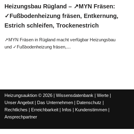
Heizungsbau Rügland – ↗️MYN Fräsen:
✓Fußbodenheizung fräsen, Entkernung,
Estrich schleifen, Trockenestrich
↗️MYN Fräsen in Rügland macht verfügbar Heizungsbau
und ✓Fußbodenheizung fräsen,…
Heizungsauktion © 2026 |
Wissensdatenbank
|
Werte
|
Unser Angebot
|
Das Unternehmen
|
Datenschutz
|
Rechtliches
|
Erreichbarkeit
|
Infos
|
Kundenstimmen
|
Ansprechpartner