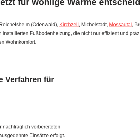
etzt für wohlige Wärme entschei
 Reichelsheim (Odenwald),
Kirchzell
, Michelstadt,
Mossautal
, B
h installierten Fußbodenheizung, die nicht nur effizient und prä
en Wohnkomfort.
 Verfahren für
 nachträglich vorbereiteten
usgedehnte Einsätze erfolgt.