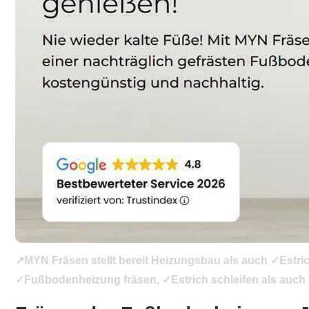
↗️MYN Fräsen stellt bereit Heizungsbau als auch ✓Estr
✓Fußbodenheizung fräsen, ✓Estrich schleifen als auch 