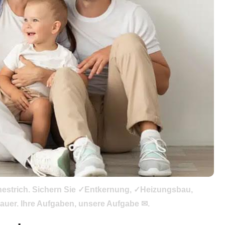
enestrich. Sichern Sie ✓Entkernung, ✓Heizungsbau,
auer. Ihre Aufgaben, unsere Aufgabe ✉.