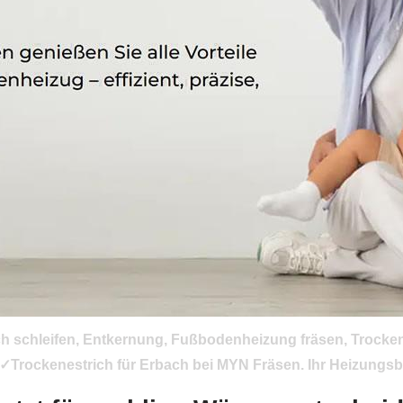
ich schleifen, Entkernung, Fußbodenheizung fräsen, Trock
✓Trockenestrich für Erbach bei MYN Fräsen. Ihr Heizungsb