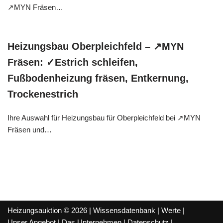
↗️MYN Fräsen…
Heizungsbau Oberpleichfeld – ↗️MYN
Fräsen: ✓Estrich schleifen,
Fußbodenheizung fräsen, Entkernung,
Trockenestrich
Ihre Auswahl für Heizungsbau für Oberpleichfeld bei ↗️MYN
Fräsen und…
Heizungsauktion © 2026 |
Wissensdatenbank
|
Werte
|
Unser Angebot
|
Das Unternehmen
|
Datenschutz
|