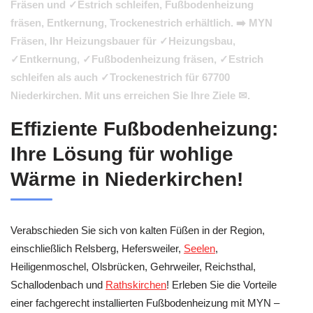
Fräsen und ✓Estrich schleifen, Fußbodenheizung
fräsen, Entkernung, Trockenestrich erhältlich. ➡️ MYN
Fräsen, Ihr Heizungsbauer für ✓Heizungsbau,
✓Entkernung, ✓Fußbodenheizung fräsen, ✓Estrich
schleifen als auch ✓Trockenestrich für 67700
Niederkirchen. Mit uns erreichen Sie Ihre Ziele ✉.
Effiziente Fußbodenheizung:
Ihre Lösung für wohlige
Wärme in Niederkirchen!
Verabschieden Sie sich von kalten Füßen in der Region,
einschließlich Relsberg, Hefersweiler,
Seelen
,
Heiligenmoschel, Olsbrücken, Gehrweiler, Reichsthal,
Schallodenbach und
Rathskirchen
! Erleben Sie die Vorteile
einer fachgerecht installierten Fußbodenheizung mit MYN –