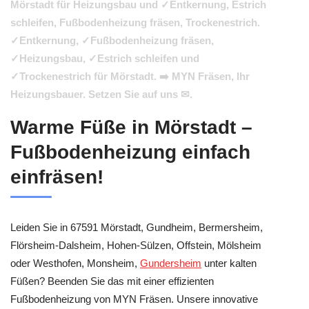
Mörstadt für Heizungsbau und ✓Entkernung, Estrich
schleifen, Fußbodenheizung fräsen, Trockenestrich.
✓Entkernung, ✓Fußbodenheizung fräsen,
✓Heizungsbau, ✓Estrich schleifen und
✓Trockenestrich für Mörstadt. ➡️ MYN Fräsen, Ihr
Heizungsbauer. Setzen Sie auf uns ✉.
Warme Füße in Mörstadt –
Fußbodenheizung einfach
einfräsen!
Leiden Sie in 67591 Mörstadt, Gundheim, Bermersheim,
Flörsheim-Dalsheim, Hohen-Sülzen, Offstein, Mölsheim
oder Westhofen, Monsheim,
Gundersheim
unter kalten
Füßen? Beenden Sie das mit einer effizienten
Fußbodenheizung von MYN Fräsen. Unsere innovative