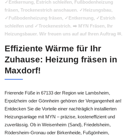
✓Entkernung, Estrich schleifen, Fußbodenheizung
fräsen, Trockenestrich anschauen. ✓Heizungsbau,
✓Fußbodenheizung fräsen, ✓Entkernung, ✓Estrich
schleifen und ✓Trockenestrich. ➡️ MYN Fräsen, Ihr
Heizungsbauer. Wir freuen uns auf auf Ihren Auftrag ✉.
Effiziente Wärme für Ihr
Zuhause: Heizung fräsen in
Maxdorf!
Frierende Füße in 67133 der Region wie Lambsheim,
Erpolzheim oder Gönnheim gehören der Vergangenheit an!
Entdecken Sie die Vorteile einer nachträglich installierten
Heizungsanlage mit MYN – präzise, kosteneffizient und
zuverlässig. Ob in Weisenheim (Sand), Friedelsheim,
Rödersheim-Gronau oder Birkenheide, Fußgönheim,