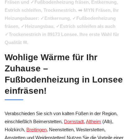
Fräsen und ✓Fußbodenheizung fräsen, Entkernung,
Estrich schleifen, Trockenestrich. ➡️ MYN Fräsen, Ihr
Heizungsbauer: ✓Entkernung, ✓Fußbodenheizung
fräsen, ✓Heizungsbau, ✓Estrich schleifen als auch
✓Trockenestrich in 89173 Lonsee. Ihre erste Wahl für
Qualität ✉.
Wohlige Wärme für Ihr
Zuhause –
Fußbodenheizung in Lonsee
einfräsen!
Verabschieden Sie sich von kalten Füßen in der Region,
einschließlich Beimerstetten,
Dornstadt
,
Altheim
(Alb),
Holzkirch,
Breitingen
, Neenstetten, Westerstetten,
Amstetten und Weidenstetten! Nutzen Sie die Vorteile einer