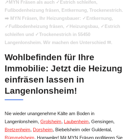
↗️MYN Fräsen als auch ✓Estrich schleifen,
Fußbodenheizung fräsen, Entkernung, Trockenestrich.
➡️ MYN Fräsen, Ihr Heizungsbauer: ✓Entkernung,
✓Fußbodenheizung fräsen, ✓Heizungsbau, ✓Estrich
schleifen und ✓Trockenestrich in 55450
Langenlonsheim. Wir machen den Unterschied ✉.
Wohlbefinden für Ihre
Immobilie: Jetzt die Heizung
einfräsen lassen in
Langenlonsheim!
Nie wieder unangenehme Kälte am Boden in
Langenlonsheim,
Grolsheim
,
Laubenheim
, Gensingen,
Bretzenheim
,
Dorsheim
, Biebelsheim oder Guldental,
Rümmelsheim
, Horrweiler! Mit MYN Fräsen profitieren Sie