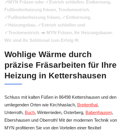
↗️MYN Fräsen oder ✓Estrich schleifen, Entkernung,
Fußbodenheizung fräsen, Trockenestrich.
✓Fußbodenheizung fräsen, ✓Entkernung,
✓Heizungsbau, ✓Estrich schleifen und
✓Trockenestrich. ➡️ MYN Fräsen, Ihr Heizungsbauer.
Wir sind Ihr Schlüssel zum Erfolg ✉.
Wohlige Wärme durch
präzise Fräsarbeiten für Ihre
Heizung in Kettershausen
Schluss mit kalten Füßen in 86498 Kettershausen und den
umliegenden Orten wie Kirchhaslach,
Breitenthal
,
Unterroth,
Buch
, Winterrieden, Osterberg,
Babenhausen
,
Ebershausen und Oberroth! Mit der modernen Technik von
MYN profitieren Sie von den Vorteilen einer flexibel