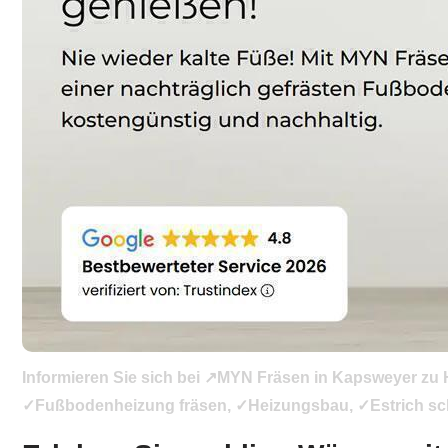
Informieren Sie sich bei ↗️MYN Fräsen in Kapsweyer zu
✓Fußbodenheizung fräsen, ✓Heizungsbau, ✓Estrich schl