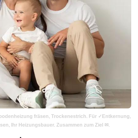
ßbodenheizung fräsen, Trockenestrich. Für ✓Entkernung,
sen, Ihr Heizungsbauer. Zusammen zum Ziel ✉.