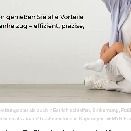
 Heizungsbau als auch ✓Estrich schleifen, Entkernung, Fu
eifen als auch ✓Trockenestrich in Kapsweyer: ➡️ MYN Frä