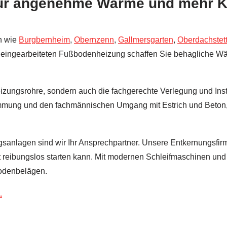
ür angenehme Wärme und mehr Kom
n wie
Burgbernheim
,
Obernzenn
,
Gallmersgarten
,
Oberdachstet
 eingearbeiteten Fußbodenheizung schaffen Sie behagliche Wär
izungsrohre, sondern auch die fachgerechte Verlegung und Ins
Dämmung und den fachmännischen Umgang mit Estrich und Beton
anlagen sind wir Ihr Ansprechpartner. Unsere Entkernungsfir
t reibungslos starten kann. Mit modernen Schleifmaschinen und 
Bodenbelägen.
.