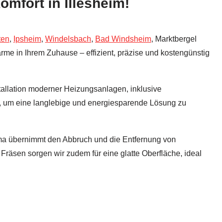
fort in Illesheim!
ten
,
Ipsheim
,
Windelsbach
,
Bad Windsheim
, Marktbergel
me in Ihrem Zuhause – effizient, präzise und kostengünstig
tallation moderner Heizungsanlagen, inklusive
, um eine langlebige und energiesparende Lösung zu
ma übernimmt den Abbruch und die Entfernung von
Fräsen sorgen wir zudem für eine glatte Oberfläche, ideal