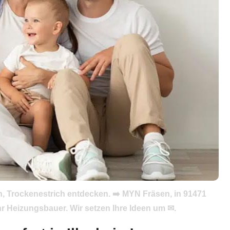
n, Trockenestrich entdecken. ➡️ MYN Fräsen, in 91471
 Heizungsbauer. Wir setzen Ihre Ideen um ✉.