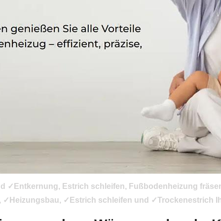
nd ✓Entkernung, Estrich schleifen, Fußbodenheizung fräse
✓Heizungsbau, ✓Estrich schleifen und ✓Trockenestrich Ihr