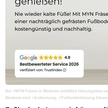
Bei ↗️MYN Fräsen in Illesheim erhältlich Heizungsbau u
Illesheim sind ✓Entkernung, ✓Fußbodenheizung fräsen, 