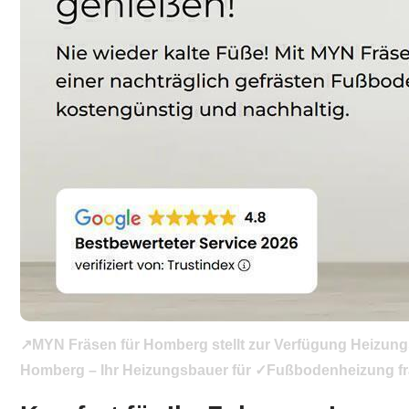
↗️MYN Fräsen für Homberg stellt zur Verfügung Heizung
Homberg – Ihr Heizungsbauer für ✓Fußbodenheizung frä