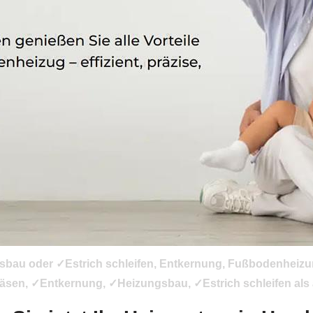
sbau oder ✓Estrich schleifen, Entkernung, Fußbodenheizun
sen, ✓Entkernung, ✓Heizungsbau, ✓Estrich schleifen als 