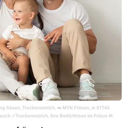
g fräsen, Trockenestrich. ➡️ MYN Fräsen, in 67744
auch ✓Trockenestrich. Ihre Bedürfnisse im Fokus ✉.