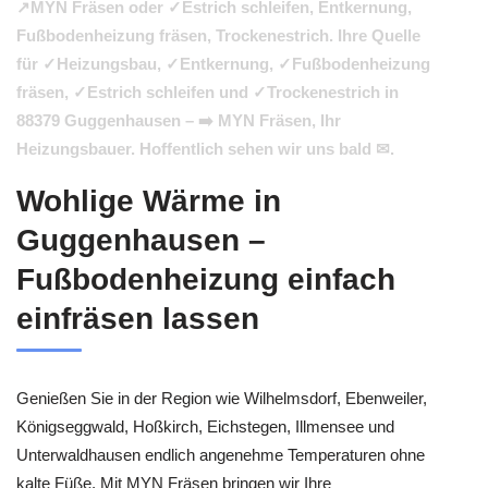
↗️MYN Fräsen oder ✓Estrich schleifen, Entkernung,
Fußbodenheizung fräsen, Trockenestrich. Ihre Quelle
für ✓Heizungsbau, ✓Entkernung, ✓Fußbodenheizung
fräsen, ✓Estrich schleifen und ✓Trockenestrich in
88379 Guggenhausen – ➡️ MYN Fräsen, Ihr
Heizungsbauer. Hoffentlich sehen wir uns bald ✉.
Wohlige Wärme in
Guggenhausen –
Fußbodenheizung einfach
einfräsen lassen
Genießen Sie in der Region wie Wilhelmsdorf, Ebenweiler,
Königseggwald, Hoßkirch, Eichstegen, Illmensee und
Unterwaldhausen endlich angenehme Temperaturen ohne
kalte Füße. Mit MYN Fräsen bringen wir Ihre