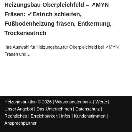
Heizungsbau Oberpleichfeld – ↗️MYN
Fräsen: ✓Estrich schleifen,
Fußbodenheizung fräsen, Entkernung,
Trockenestrich
Ihre Auswahl für Heizungsbau für Oberpleichfeld bei ↗️MYN
Fräsen und…
Heizungsauktion © 2026 |
Wissensdatenbank
|
Werte
|
Unser Angebot
|
Das Unternehmen
|
Datenschutz
|
Rechtliches
|
Erreichbarkeit
|
Infos
|
Kundenstimmen
|
Ansprechpartner