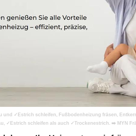
und ✓Estrich schleifen, Fußbodenheizung fräsen, Entkernu
✓Estrich schleifen als auch ✓Trockenestrich. ➡️ MYN Fräs