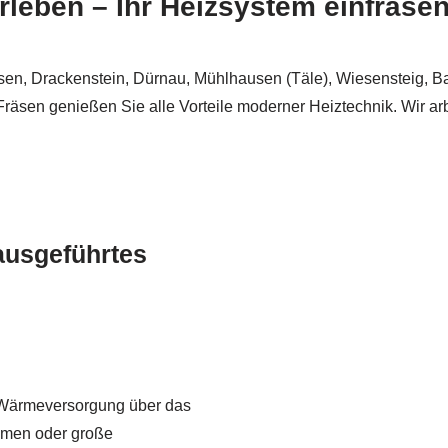
leben – Ihr Heizsystem einfräsen
usen, Drackenstein, Dürnau, Mühlhausen (Täle), Wiesensteig, 
en genießen Sie alle Vorteile moderner Heiztechnik. Wir arbei
 ausgeführtes
en Wärmeversorgung über das
hmen oder große