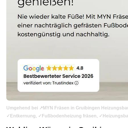
Umgehend bei ↗️MYN Fräsen in Gruibingen Heizungsbau 
✓Entkernung, ✓Fußbodenheizung fräsen, ✓Heizungsbau, 