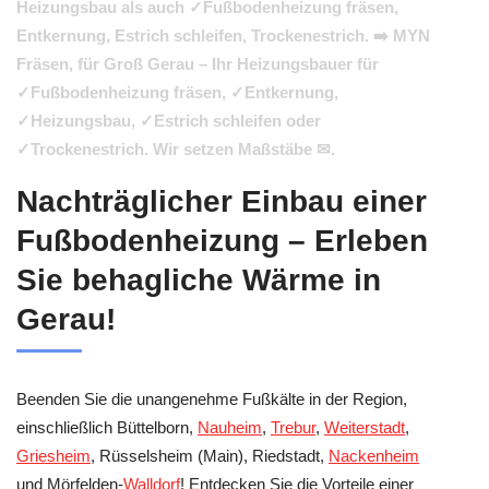
Heizungsbau als auch ✓Fußbodenheizung fräsen,
Entkernung, Estrich schleifen, Trockenestrich. ➡️ MYN
Fräsen, für Groß Gerau – Ihr Heizungsbauer für
✓Fußbodenheizung fräsen, ✓Entkernung,
✓Heizungsbau, ✓Estrich schleifen oder
✓Trockenestrich. Wir setzen Maßstäbe ✉.
Nachträglicher Einbau einer
Fußbodenheizung – Erleben
Sie behagliche Wärme in
Gerau!
Beenden Sie die unangenehme Fußkälte in der Region,
einschließlich Büttelborn,
Nauheim
,
Trebur
,
Weiterstadt
,
Griesheim
, Rüsselsheim (Main), Riedstadt,
Nackenheim
und Mörfelden-
Walldorf
! Entdecken Sie die Vorteile einer