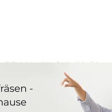
r ✓Fußbodenheizung fräsen, Estrich schleifen, Entkernung
fen oder ✓Trockenestrich für Gehlweiler, Ihr Heizungsbaue