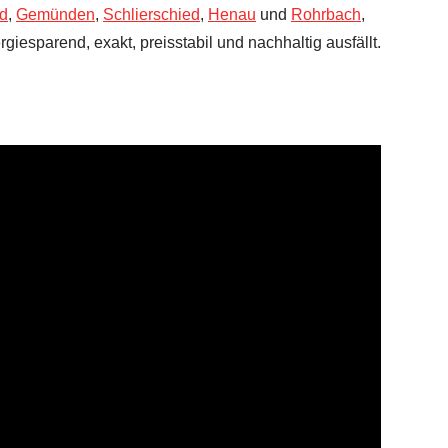
d
,
Gemünden
,
Schlierschied
,
Henau
und
Rohrbach
,
giesparend, exakt, preisstabil und nachhaltig ausfällt.