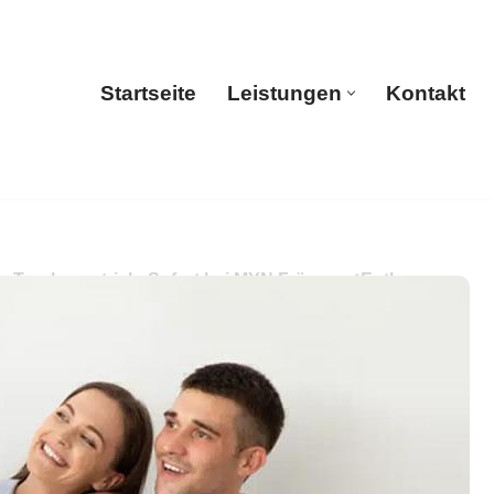
Startseite
Leistungen
Kontakt
Startseite
Leistungen
Kontakt
, Trockenestrich. Sofort bei MYN Fräsen: ✓Entkernung,
r. Wir sind nur einen Anruf entfernt ✉.