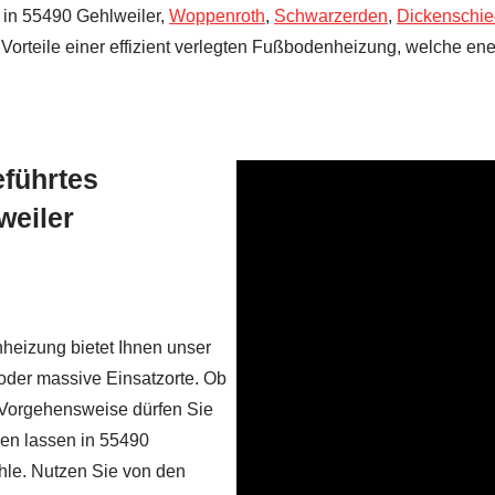
 in 55490 Gehlweiler,
Woppenroth
,
Schwarzerden
,
Dickenschie
 Vorteile einer effizient verlegten Fußbodenheizung, welche ener
eführtes
weiler
nheizung bietet Ihnen unser
 oder massive Einsatzorte. Ob
 Vorgehensweise dürfen Sie
sen lassen in 55490
le. Nutzen Sie von den