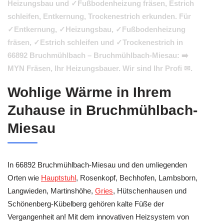
Heizungsbau und ✓Fußbodenheizung fräsen, Estrich
schleifen, Entkernung, Trockenestrich erkunden. Für
✓Entkernung, ✓Heizungsbau, ✓Fußbodenheizung
fräsen, ✓Estrich schleifen und ✓Trockenestrich in
66892 Bruchmühlbach – Bruchmühlbach-Miesau: ➡️
MYN Fräsen, Ihr Heizungsbauer. Wir sind Ihr Profi ✉.
Wohlige Wärme in Ihrem
Zuhause in Bruchmühlbach-
Miesau
In 66892 Bruchmühlbach-Miesau und den umliegenden
Orten wie
Hauptstuhl
, Rosenkopf, Bechhofen, Lambsborn,
Langwieden, Martinshöhe,
Gries
, Hütschenhausen und
Schönenberg-Kübelberg gehören kalte Füße der
Vergangenheit an! Mit dem innovativen Heizsystem von