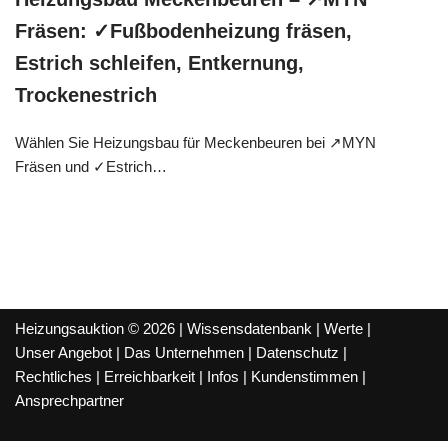
Fräsen: ✓Fußbodenheizung fräsen,
Estrich schleifen, Entkernung,
Trockenestrich
Wählen Sie Heizungsbau für Meckenbeuren bei ↗️MYN
Fräsen und ✓Estrich…
Heizungsauktion © 2026 |
Wissensdatenbank
|
Werte
|
Unser Angebot
|
Das Unternehmen
|
Datenschutz
|
Rechtliches
|
Erreichbarkeit
|
Infos
|
Kundenstimmen
|
Ansprechpartner