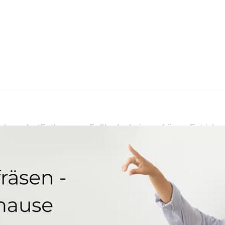
 als auch ✓Entkernung, Fußbodenheizung fräsen, Estrich sc
zungsbau, ✓Entkernung, ✓Estrich schleifen und ✓Trockenest