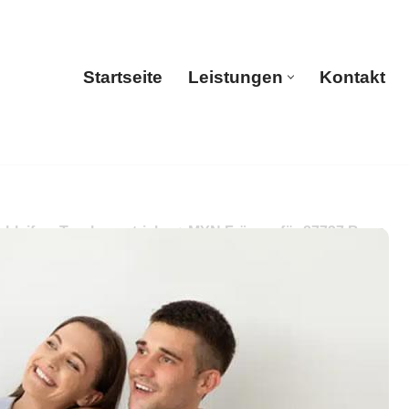
Startseite
Leistungen
Kontakt
Startseite
Leistungen
Kontakt
hleifen, Trockenestrich. ➡️ MYN Fräsen, für 87737 Boos
rich. Ihre erste Wahl für Qualität ✉.