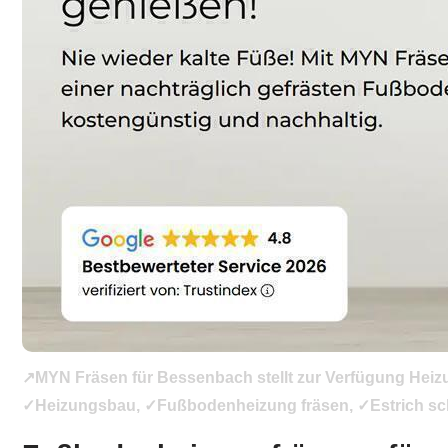
↗️MYN Fräsen für Bessenbach stellt zur Verfügung Hei
✓Heizungsbau, ✓Fußbodenheizung fräsen, ✓Estrich schle