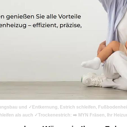
zungsbau und ✓Entkernung, Estrich schleifen, Fußbodenhei
ifen als auch ✓Trockenestrich: ➡️ MYN Fräsen, Ihr Heizun