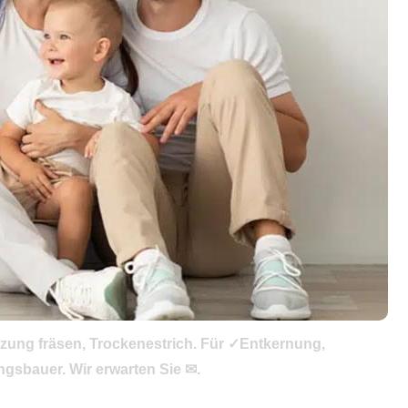
zung fräsen, Trockenestrich. Für ✓Entkernung,
gsbauer. Wir erwarten Sie ✉.