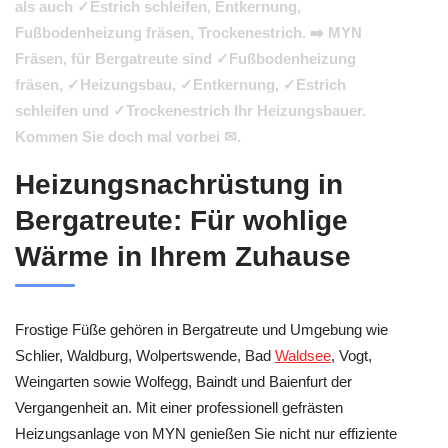
als auch ✓Estrich schleifen, Entkernung,
Fußbodenheizung fräsen, Trockenestrich. ➡️ MYN
Fräsen, für Bergatreute sind ✓Fußbodenheizung
fräsen, ✓Heizungsbau, ✓Entkernung, ✓Estrich
schleifen und ✓Trockenestrich Ihr Heizungsbauer.
Kommen Sie doch mal vorbei ✉.
Heizungsnachrüstung in
Bergatreute: Für wohlige
Wärme in Ihrem Zuhause
Frostige Füße gehören in Bergatreute und Umgebung wie
Schlier, Waldburg, Wolpertswende, Bad
Waldsee
, Vogt,
Weingarten sowie Wolfegg, Baindt und Baienfurt der
Vergangenheit an. Mit einer professionell gefrästen
Heizungsanlage von MYN genießen Sie nicht nur effiziente