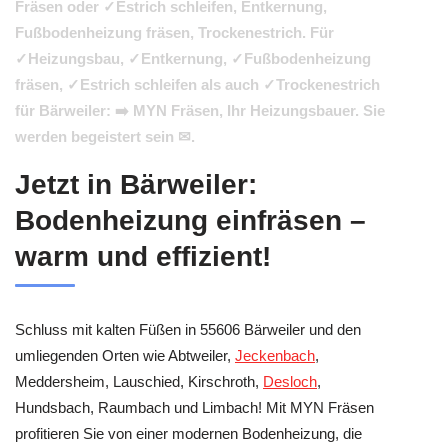
Fräsen oder ✓Estrich schleifen, Entkernung,
Fußbodenheizung fräsen, Trockenestrich. Für
✓Heizungsbau, ✓Entkernung, ✓Fußbodenheizung
fräsen, ✓Estrich schleifen als auch ✓Trockenestrich
für Bärweiler: ➡️ MYN Fräsen, Ihr Heizungsbauer. Sie
werden begeistert sein ✉.
Jetzt in Bärweiler:
Bodenheizung einfräsen –
warm und effizient!
Schluss mit kalten Füßen in 55606 Bärweiler und den
umliegenden Orten wie Abtweiler,
Jeckenbach
,
Meddersheim, Lauschied, Kirschroth,
Desloch
,
Hundsbach, Raumbach und Limbach! Mit MYN Fräsen
profitieren Sie von einer modernen Bodenheizung, die