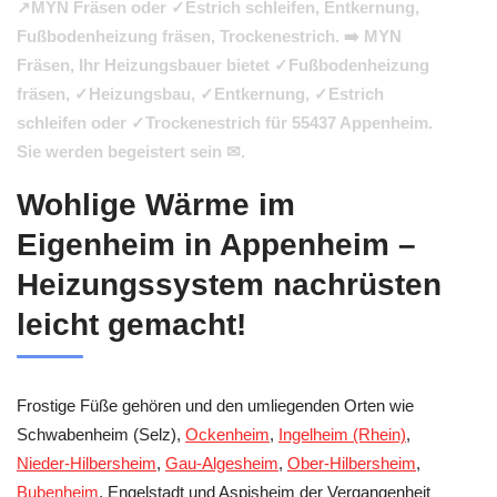
↗️MYN Fräsen oder ✓Estrich schleifen, Entkernung,
Fußbodenheizung fräsen, Trockenestrich. ➡️ MYN
Fräsen, Ihr Heizungsbauer bietet ✓Fußbodenheizung
fräsen, ✓Heizungsbau, ✓Entkernung, ✓Estrich
schleifen oder ✓Trockenestrich für 55437 Appenheim.
Sie werden begeistert sein ✉.
Wohlige Wärme im
Eigenheim in Appenheim –
Heizungssystem nachrüsten
leicht gemacht!
Frostige Füße gehören und den umliegenden Orten wie
Schwabenheim (Selz),
Ockenheim
,
Ingelheim (Rhein)
,
Nieder-Hilbersheim
,
Gau-Algesheim
,
Ober-Hilbersheim
,
Bubenheim
, Engelstadt und Aspisheim der Vergangenheit