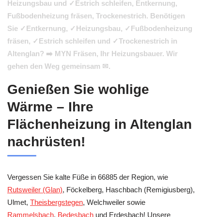
Heizungsbau und ✓Estrich schleifen, Entkernung,
Fußbodenheizung fräsen, Trockenestrich. Benötigen
Sie ✓Entkernung, ✓Heizungsbau, ✓Fußbodenheizung
fräsen, ✓Estrich schleifen und ✓Trockenestrich in
Altenglan? ➡️ MYN Fräsen, Ihr Heizungsbauer. Wir
gehen den Weg gemeinsam ✉.
Genießen Sie wohlige
Wärme – Ihre
Flächenheizung in Altenglan
nachrüsten!
Vergessen Sie kalte Füße in 66885 der Region, wie
Rutsweiler (Glan)
, Föckelberg, Haschbach (Remigiusberg),
Ulmet,
Theisbergstegen
, Welchweiler sowie
Rammelsbach
,
Bedesbach
und Erdesbach! Unsere