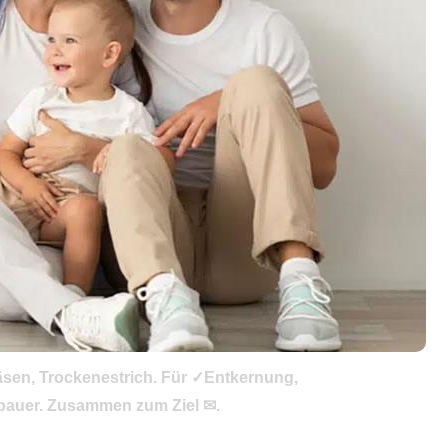
äsen, Trockenestrich. Für ✓Entkernung,
bauer. Zusammen zum Ziel ✉.