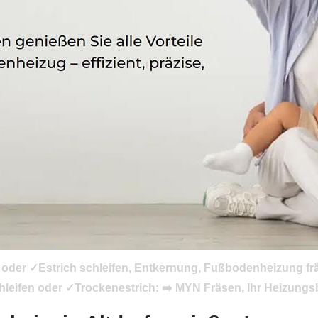
n oder ✓Estrich schleifen, Entkernung, Fußbodenheizung fr
eifen oder ✓Trockenestrich: ➡️ MYN Fräsen, Ihr Heizungs