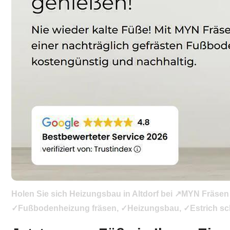
Holen Sie sich Heizungsbau in Altdorf bei ↗️MYN Fräse
✓Fußbodenheizung fräsen, ✓Heizungsbau, ✓Estrich schl