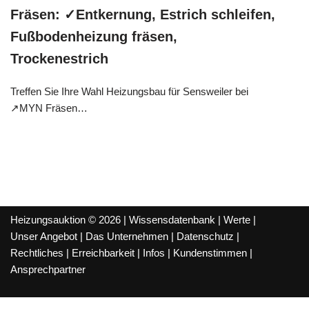
Fräsen: ✓Entkernung, Estrich schleifen,
Fußbodenheizung fräsen,
Trockenestrich
Treffen Sie Ihre Wahl Heizungsbau für Sensweiler bei
↗️MYN Fräsen…
Heizungsauktion © 2026 |
Wissensdatenbank
|
Werte
|
Unser Angebot
|
Das Unternehmen
|
Datenschutz
|
Rechtliches
|
Erreichbarkeit
|
Infos
|
Kundenstimmen
|
Ansprechpartner